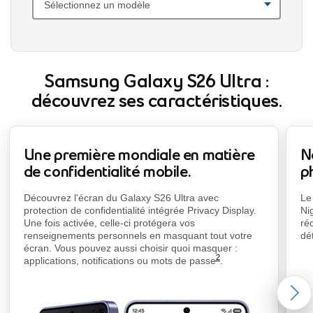
Samsung Galaxy S26 Ultra :
découvrez ses caractéristiques.
Une première mondiale en matière
N
de confidentialité mobile.
p
footnote
foo
Découvrez l'écran du Galaxy S26 Ultra avec
Le
protection de confidentialité intégrée Privacy Display.
Ni
Une fois activée, celle-ci protégera vos
ré
renseignements personnels en masquant tout votre
dé
écran. Vous pouvez aussi choisir quoi masquer :
2
applications, notifications ou mots de
passe
.