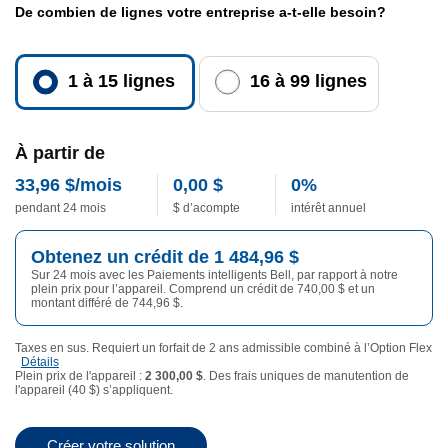
De combien de lignes votre entreprise a-t-elle besoin?
1 à 15 lignes
16 à 99 lignes
À partir de
33,96 $/mois
0,00 $
0%
0 dollars
33 dollars par mois
pendant 24 mois
$ d’acompte
intérêt annuel
0 taux d’intérêt annuel
1484 dollars
Obtenez un crédit de
1 484,96 $
Sur 24 mois avec les Paiements intelligents Bell, par rapport à notre
740 dollars
plein prix pour l’appareil. Comprend un crédit de
740,00 $
et un
744 dollars
montant différé de
744,96 $
.
Taxes en sus. Requiert un forfait de 2 ans admissible combiné à l’Option Flex
Détails
Plein prix de l'appareil :
2 300,00 $
. Des frais uniques de manutention de
2300 dollars
l'appareil (40 $) s’appliquent.