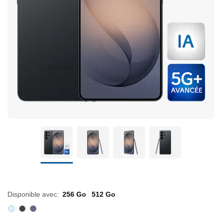
256 gigaoctets
512 gigaoctets
Disponible avec:
256 Go
512 Go