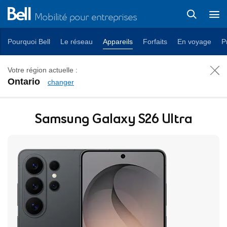
Mobilité pour entreprises
Pourquoi Bell
Le réseau
Appareils
Forfaits
En voyage
P
Votre région actuelle :
Ontario
changer
Samsung Galaxy S26 Ultra Pr
Samsung Galaxy S26 Ultra