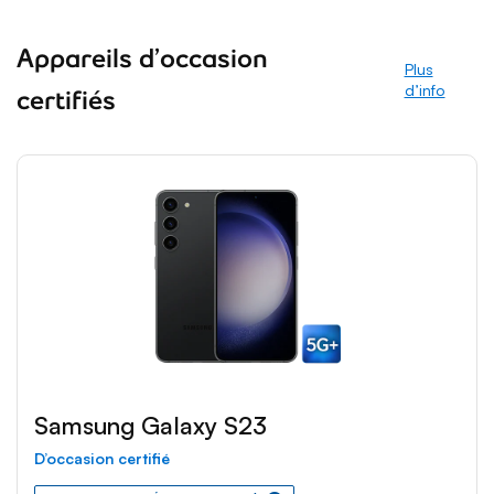
Appareils d’occasion
Plus
rmation sur l
d’info
certifiés
Samsung Galaxy S23
D’occasion certifié