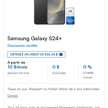
Samsung Galaxy S24+
D’occasion certifié
OBTENEZ UN CRÉDIT DE 556,25 $
À partir de
10
$
/mois
0
$
0 %
d’intérêt
pendant 24 mois
d’acompte
annuel
Taxes en sus. Requiert un forfait Ultime de 2 ans admissible.
Détails
*Sur 24 mois avec le programme Paiements intelligents, par