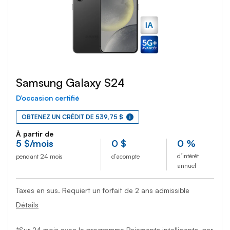
Samsung Galaxy S24
D’occasion certifié
OBTENEZ UN CRÉDIT DE 539,75 $
À partir de
5
$
/mois
0
$
0 %
d’intérêt
pendant 24 mois
d’acompte
annuel
Taxes en sus. Requiert un forfait de 2 ans admissible
Détails
*Sur 24 mois avec le programme Paiements intelligents, par