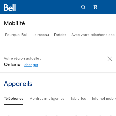
Panier
Mobilité
Pourquoi Bell
Le réseau
Forfaits
Avec votre téléphone actu
Votre région actuelle :
Ontario
changer
Téléphones, montres, tablet
Appareils
Téléphones
Montres intelligentes
Tablettes
Internet mobil
Device Filters