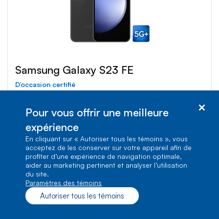
Samsung Galaxy S23 FE
D’occasion certifié
OBTENEZ UN CRÉDIT DE 307,35 $
Pour vous offrir une meilleure
À partir de
expérience
5
$
/mois
0
$
0 %
En cliquant sur « Autoriser tous les témoins », vous
d’intérêt
pendant 24 mois
d’acompte
acceptez de les conserver sur votre appareil afin de
annuel
profiter d’une expérience de navigation optimale,
aider au marketing pertinent et analyser l’utilisation
Taxes en sus. Requiert un forfait de 2 ans admissible
du site.
Paramètres des témoins
Détails
Autoriser tous les témoins
*Sur 24 mois avec le programme Paiements intelligents, par
rapport à notre plein prix pour cet appareil.