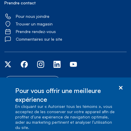
Prendre contact
Pour nous joindre
Trouver un magasin
Prendre rendez-vous
Commentaires sur le site
Services d'accessibilité
Pour vous offrir une meilleure
expérience
© Bell Canada, 2026. Tous droits réservés.
Plan du site
Conditions d’utilisation
1, carrefour Alexander-Graham-
En cliquant sur « Autoriser tous les témoins », vous
Bell, Aile A-7, Verdun, Québec, H3E 3B3
acceptez de les conserver sur votre appareil afin de
profiter d’une expérience de navigation optimale,
aider au marketing pertinent et analyser l’utilisation
du site.