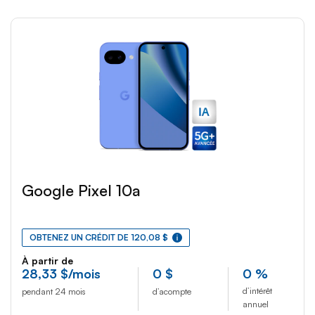
Google Pixel 10a
OBTENEZ UN CRÉDIT DE 120,08 $
À partir de
28
,33
$
/mois
0
$
0 %
d’intérêt
pendant 24 mois
d’acompte
annuel