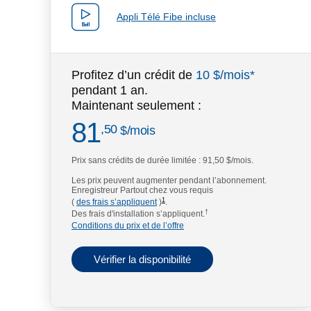
Appli Télé Fibe incluse
Profitez d’un crédit de
10 $/mois*
pendant 1 an.
Maintenant seulement :
81
dollars par mois
,50
$
/mois
Prix sans crédits de durée limitée :
91,50 $/mois.
footnote
Les prix peuvent augmenter pendant l’abonnement.
Enregistreur Partout chez vous requis
1
(
des frais s’appliquent
)
.
†
Des frais d'installation s’appliquent.
Conditions du prix et de l’offre
Vérifier la disponibilité