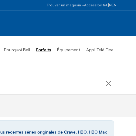
Select province
Ontario
Trouver un magasin
Accessibilité
ON
EN
Alberta
Trouver
un
Colombie-
magasin
Britannique
Prendre
un
Manitoba
rendez-
Pourquoi Bell
Forfaits
Équipement
Appli Télé Fibe
vous
Nouveau-
Brunswick
Terre-
Neuve-
et-
Labrador
Territoires
du
Nord-
Ouest
Nouvelle-
Écosse
lus récentes séries originales de Crave, HBO, HBO Max
Nunavut