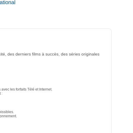
ational
par mois de plus
té, des derniers films à succès, des séries originales
vec les forfaits Télé et Internet.
 :
missibles.
bonnement.