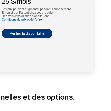
25
$
/mois
footnote
Les prix peuvent augmenter pendant l’abonnement.
25 $ par mois
1
Enregistreur Partout chez vous requis
.
†
Des frais d'installation s’appliquent
.
Conditions du prix et de l’offre
Vérifier la disponibilité
nelles et des options.