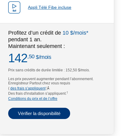
Appli Télé Fibe incluse
Profitez d’un crédit de
10 $/mois*
pendant 1 an.
Maintenant seulement :
142
dollars par mois
,50
$
/mois
Prix sans crédits de durée limitée :
152,50 $/mois.
footnote
Les prix peuvent augmenter pendant l’abonnement.
Enregistreur Partout chez vous requis
1
(
des frais s’appliquent
)
.
†
Des frais d'installation s’appliquent.
Conditions du prix et de l’offre
Vérifier la disponibilité