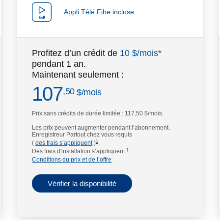
Appli Télé Fibe incluse
Profitez d’un crédit de
10 $/mois*
pendant 1 an.
Maintenant seulement :
107
dollars par mois
,50
$
/mois
Prix sans crédits de durée limitée :
117,50 $/mois.
footnote
Les prix peuvent augmenter pendant l’abonnement.
Enregistreur Partout chez vous requis
1
(
des frais s’appliquent
)
.
†
Des frais d'installation s’appliquent.
Conditions du prix et de l’offre
Vérifier la disponibilité