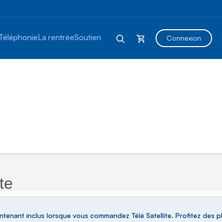
Téléphonie
La rentrée
Soutien
Connexion
te
enant inclus lorsque vous commandez Télé Satellite. Profitez des p