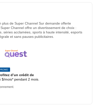
par mois
en plus de Super Channel Sur demande offerte
Super Channel offre un divertissement de choix :
le, séries acclamées, sports à haute intensité, esports
tégrale et sans pauses publicitaires.
PROMO
rofitez d’un crédit de
5 $
/mois
par mois.
* pendant 2 mois.
bonnement.