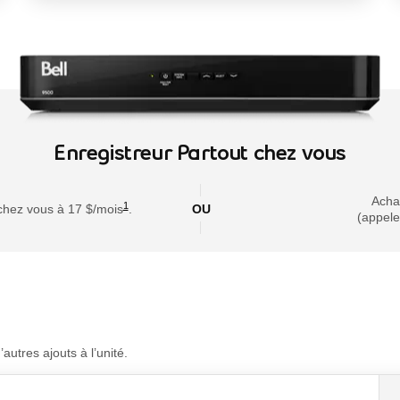
Enregistreur Partout chez vous
footnote
Achat
1
 chez vous à 17 $/mois
.
OU
(appele
autres ajouts à l’unité.