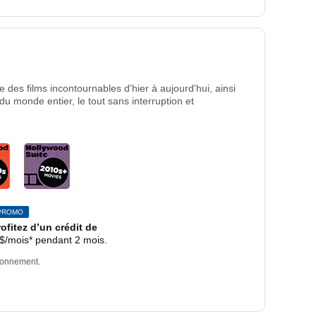
r mois
des films incontournables d'hier à aujourd'hui, ainsi
du monde entier, le tout sans interruption et
PROMO
rofitez d’un crédit de
 $
/mois
par mois.
* pendant 2 mois.
bonnement.