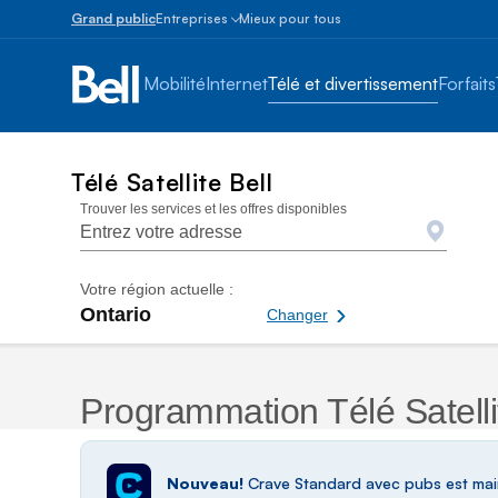
Grand public
Entreprises
Mieux pour tous
Petites
entreprises
Mobilité
Internet
Télé et divertissement
Forfaits
1
à
100
employés
Télé Satellite Bell
Moyennes
Forfaits télé - Télé Satellite
Trouver les services et les offres disponibles
et
grandes
Plus
de
Votre région actuelle :
100
Ontario
Changer
Changer votre région actuelle
employés
Programmation Télé Satelli
Nouveau!
Crave Standard avec pubs est maint