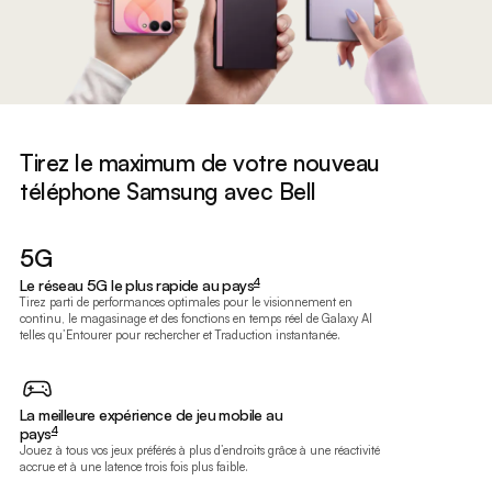
Tirez le maximum de votre nouveau
téléphone Samsung avec Bell
5G
footnote
4
Le réseau 5G le plus rapide au pays
Tirez parti de performances optimales pour le visionnement en
continu, le magasinage et des fonctions en temps réel de Galaxy AI
telles qu’Entourer pour rechercher et Traduction instantanée.
footnote
La meilleure expérience de jeu mobile au
4
pays
Jouez à tous vos jeux préférés à plus d’endroits grâce à une réactivité
accrue et à une latence trois fois plus faible.