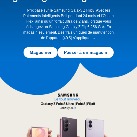
footnote
footnote
Prix basé sur le Samsung Galaxy Z Flip8. Avec les
Paiements intelligents Bell pendant 24 mois et l’Option
Flex, ainsi qu’un forfait Ultra de 2 ans, lorsque vous
2
échangez un Samsung Galaxy Z Flip6
256 Go
.
En
magasin seulement. Des frais uniques de manutention
3
de l'appareil (40 $)
s’appliquent
.
Magasiner
Passer à un magasin