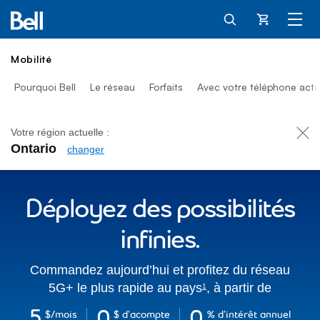
Panier
Mobilité
Pourquoi Bell
Le réseau
Forfaits
Avec votre téléphone actu
Votre région actuelle :
Ontario
changer
Téléphones, montres et ta
Déployez des possibilités
infinies.
footnote
Commandez aujourd’hui et profitez du réseau
5G+ le plus rapide au
pays
,
à partir de
1
5
0
0
$/mois
5 dollars par mois.
$ d’acompte
0 d’acompte.
% d’intérêt annuel
0 d’in