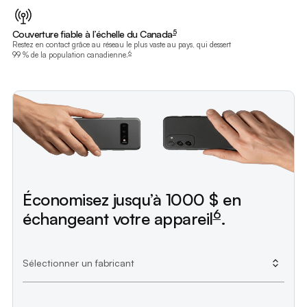
footnote
5
Couverture fiable à l’échelle du Canada
footnote
Restez en contact grâce au réseau le plus vaste au pays, qui dessert
6
99 % de la population canadienne.
footnote
Économisez jusqu’à 1000 $ en
6
échangeant votre appareil
.
Veuillez afficher les listes déroulantes avant d’y faire des séle
Sélectionner un fabricant