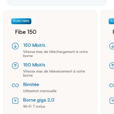
65 dollars per month
PURE FIBRE
PU
Fibe 150
150
Mbit/s
Mégabite par seconde
Vitesse max de téléchargement à votre
borne
150
Mbit/s
Mégabite par seconde
Vitesse max de téléversement à votre
borne
Illimitée
Utilisation mensuelle
Borne giga 2,0
Wi-Fi 7
inclus