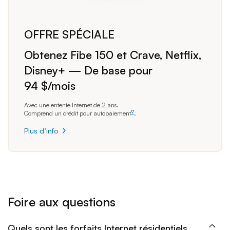
OFFRE SPÉCIALE
Obtenez Fibe 150 et Crave, Netflix,
Disney+ — De base pour
94 $/mois
Obtenez Fibe 50 et Crave, Ne
Avec une entente Internet de 2 ans.
∇
Comprend un crédit pour autopaiement
.
footnote
Plus d’info
Plus d’info
Foire aux questions
Quels sont les forfaits Internet résidentiels