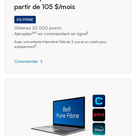
partir de 105 $/mois
EN PRIME
Obtenez 20 000 points
MD
Aéroplan
en commandant en ligne
.
3
footnote
Avec une entente Internet et Télé de 2 ans et un crédit pour
∇
autopaiment
.
Commander
Commander