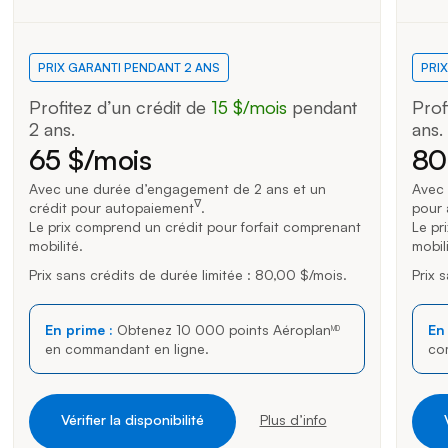
PRIX GARANTI PENDANT 2 ANS
PRI
Profitez d’un crédit de
15 $/mois
15 dollars par mois
pendant
Prof
2 ans.
ans.
65
$
/mois
80
Avec une durée d’engagement de 2 ans et un
Avec 
∇
crédit pour autopaiement
.
pour 
Le prix comprend un crédit pour forfait comprenant
Le pr
mobilité.
mobili
Prix sans crédits de durée limitée :
80 dollars per month
80,00 $
/mois
dollars par mois
.
Prix 
En prime :
Obtenez 10 000 points Aéroplan
En
MD
en commandant en ligne.
co
Vérifier la disponibilité
Plus d’info