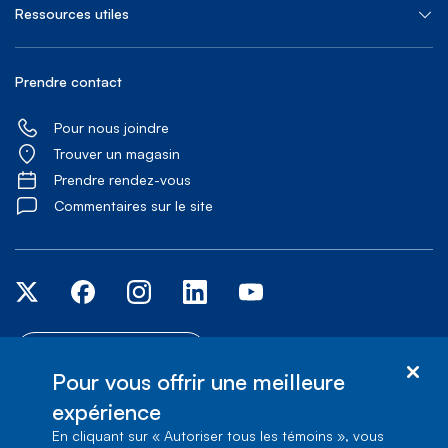
Ressources utiles
Prendre contact
Pour nous joindre
Trouver un magasin
Prendre rendez-vous
Commentaires sur le site
Services d'accessibilité
Pour vous offrir une meilleure
expérience
© Bell Canada, 2026. Tous droits réservés.
Plan du site
Conditions d’utilisation
1, carrefour Alexander-Graham-
En cliquant sur « Autoriser tous les témoins », vous
Bell, Aile A-7, Verdun, Québec, H3E 3B3