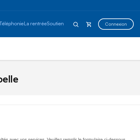
Téléphonie
La rentrée
Soutien
Connexion
elle
és avec vos services. Veuillez remplir le formulaire ci-dessous