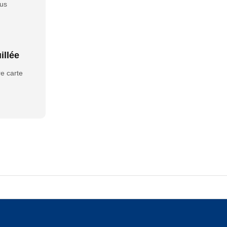
ous
 gérer votre compte prépayé Plus d’info (opens in new tab)
illée
e carte
rouillée Plus d’info (opens in new tab)