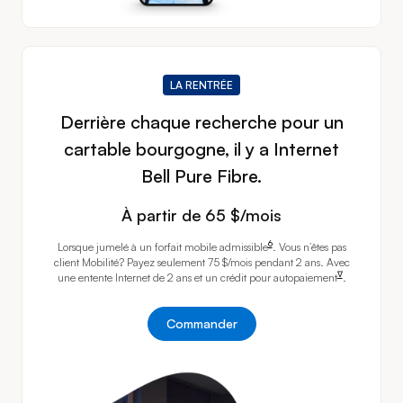
LA RENTRÉE
Derrière chaque recherche pour un
cartable bourgogne, il y a Internet
Bell Pure Fibre.
À partir de 65 dollars par mois
À partir de 65 $/mois
footnote
6
Lorsque jumelé à un forfait mobile
admissible
.
Vous n’êtes pas
client Mobilité? Payez seulement 75 $/mois pendant 2 ans. Avec
footnote
∇
une entente Internet de 2 ans et un crédit pour
autopaiement
.
Commander