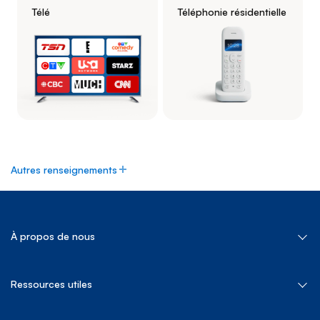
Télé
Téléphonie résidentielle
Autres renseignements
À propos de nous
À propos de Bell Canada
Ressources utiles
Nos services
Bell Cause pour la cause