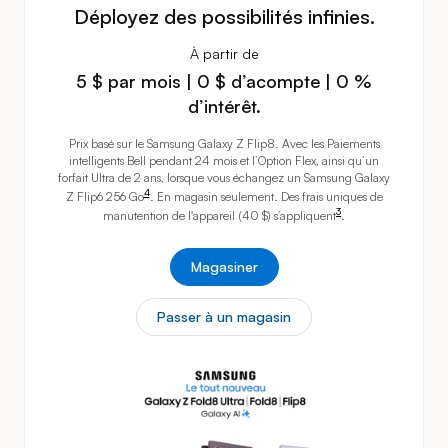
Déployez des possibilités infinies.
À partir de
5 $ par mois 0 $ d’acompte 0 % d’
5 $ par mois | 0 $ d’acompte | 0 %
d’intérêt.
Prix basé sur le Samsung Galaxy Z Flip8. Avec les Paiements
intelligents Bell pendant 24 mois et l’Option Flex, ainsi qu’un
forfait Ultra de 2 ans, lorsque vous échangez un Samsung Galaxy
footnote
4
Z Flip6
256 Go
.
En magasin seulement. Des frais uniques de
footnote
3
manutention de l'appareil (40 $)
s’appliquent
.
Magasiner
Passer à un magasin