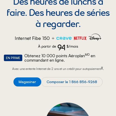
Des heures de lunchs à
faire. Des heures de séries
à regarder.
Internet Fibe 150
94
À partir de
94 dollars par mois.
$/mois
MD
Obtenez 10 000 points Aéroplan
en
EN PRIME
commandant en ligne.
footnote
∇
Avec une entente Internet de 2 ans et un crédit pour
autopaiement
.
Magasiner
Composer le 1 866 856-9268