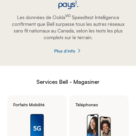
pays
.
footnote
1
MD
Les données de Ookla
Speedtest Intelligence
confirment que Bell surpasse tous les autres réseaux
sans fil nationaux au Canada, selon les tests les plus
complets sur le terrain.
Plus d’info
sur Le réseau 5G de Bell est désigné com
Services Bell - Magasiner
Forfaits Mobilité
Téléphones