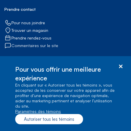
Mieux pour tous
Emplois@Bell
Prendre contact
Bell Média
Pour nous joindre
Trouver un magasin
Prendre rendez-vous
Commentaires sur le site
Pour vous offrir une meilleure
expérience
Social media links
En cliquant sur « Autoriser tous les témoins », vous
Services d'accessibilité
acceptez de les conserver sur votre appareil afin de
profiter d’une expérience de navigation optimale,
aider au marketing pertinent et analyser l’utilisation
du site.
© Bell Canada, 2026. Tous droits réservés.
Paramètres des témoins
Plan du site
Conditions d’utilisation
1, carrefour Alexander-Graham-Bell, Aile A-7, Verdun, Québec, H3E 3B3
Autoriser tous les témoins