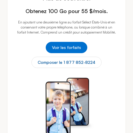
Obtenez 1
Obtenez 100 Go pour 55 $/mois.
En ajoutant une deuxième ligne au forfait Sélect États-Unis et en
conservant votre propre téléphone, ou lorsque combiné à un
forfait Internet. Comprend un crédit pour autopaiement Mobilité.
Voir les forfaits
Composer le 1 877 852-8224