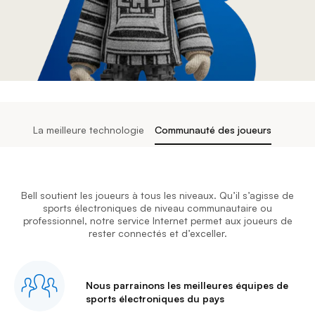
La meilleure technologie
Communauté des joueurs
Bell soutient les joueurs à tous les niveaux. Qu’il s’agisse de
sports électroniques de niveau communautaire ou
professionnel, notre service Internet permet aux joueurs de
rester connectés et d’exceller.
Nous parrainons les meilleures équipes de
sports électroniques du pays