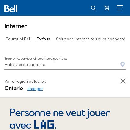
Panier
Internet
Pourquoi Bell
Forfaits
Solutions Internet toujours connecté
Trouver les services et les offres disponibles
Votre région actuelle :
Ontario
changer
Personne ne veut jouer
avec
.