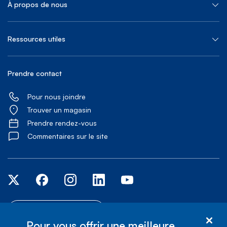
À propos de nous
Ressources utiles
Prendre contact
Pour nous joindre
Trouver un magasin
Prendre rendez-vous
Commentaires sur le site
Services d'accessibilité
Pour vous offrir une meilleure