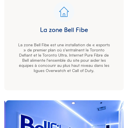
La zone Bell Fibe
La zone Bell Fibe est une installation de « esports
» de premier plan où s'entraînent le Toronto
Defiant et le Toronto Ultra. Internet Pure Fibre de
Bell alimente l'ensemble du site pour aider les
équipes à concourir au plus haut niveau dans les
ligues Overwatch et Call of Duty.