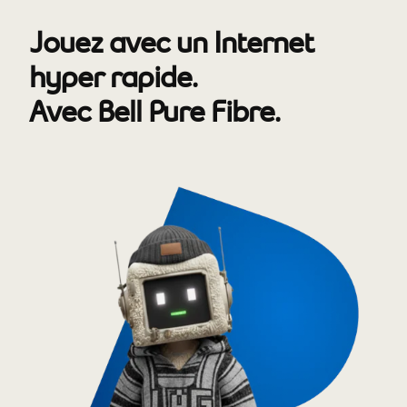
Jouez avec un Internet
hyper rapide.
Avec Bell Pure Fibre.