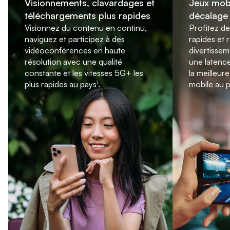
Visionnements, clavardages et
Jeux mob
téléchargements plus rapides
décalage
footnote
footnote
Visionnez du contenu en continu,
Profitez de
naviguez et participez à des
rapides et r
vidéoconférences en haute
divertissem
résolution avec une qualité
une latence 
constante et les vitesses 5G+ les
la meilleur
plus rapides au pays
.
mobile au 
1