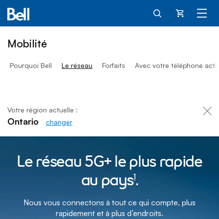
Panier
Mobilité
Pourquoi Bell
Le réseau
Forfaits
Avec votre téléphone actu
Votre région actuelle :
Ontario
changer
Réseaux 5G, 5G+ et 5G+ a
Le réseau 5G+ le plus rapide
au pays
.
1
footnote
Nous vous connectons à tout ce qui compte, plus
rapidement et à plus d’endroits.