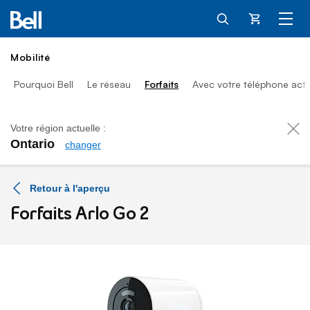
Panier
Mobilité
Pourquoi Bell
Le réseau
Forfaits
Avec votre téléphone actu
Votre région actuelle :
Ontario
changer
Données pour caméra Arlo
Retour à l'aperçu
Forfaits Arlo Go 2