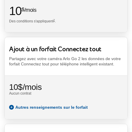
10
dollars par mois
$
/mois
2
Des conditions s'appliquent
.
10.00 $ par mois
footnote
Ajout à un forfait Connectez tout
Partagez avec votre caméra Arlo Go 2 les données de votre
forfait Connectez tout pour téléphone intelligent existant.
dollars par mois
10
$
/mois
Aucun contrat
$10.00 par mois
Forfait connectez
Autres renseignements sur le forfait