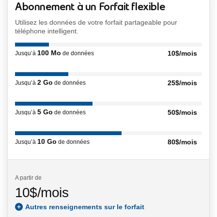
Abonnement à un Forfait flexible
Utilisez les données de votre forfait partageable pour
téléphone intelligent.
100 Mo
10
$/mois
Jusqu’à
de données
$10 par mois
2 Go
25
$/mois
Jusqu’à
de données
$25 par mois
5 Go
50
$/mois
Jusqu’à
de données
$50 par mois
10 Go
80
$/mois
Jusqu’à
de données
$80 par mois
dollars par mois
A partir de
10
$
/mois
$10.00 par mois
Forfait flexible
Autres renseignements sur le forfait