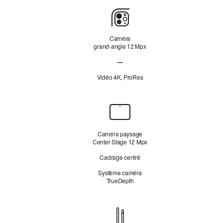
Caméra
arrière
Caméra
grand‑angle 12 Mpx
—
Caméra ultra grand-angle non disponib
Vidéo 4K, ProRes
Caméra
avant
Caméra paysage
Center Stage 12 Mpx
Cadrage centré
Système caméra
TrueDepth
Compatibilité