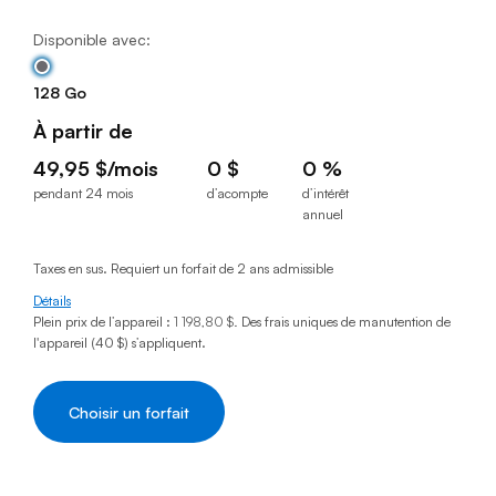
Disponible avec:
128 Go
À partir de
49,95 $/mois
0 $
0 %
pendant 24 mois
d’acompte
d’intérêt
49,95 $par mois pendant 24 mois
0 $d’acompte
annuel
0 % taux d’intérêt annuel
Taxes en sus. Requiert un forfait de 2 ans admissible
Détails
Plein prix de l’appareil :
1 198,80 $
.
Des frais uniques de manutention de
l'appareil (40 $) s’appliquent.