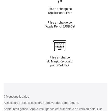
de
l’Apple
Prise en charge de
Pencil
l’Apple Pencil Pro
Mention légale
◊
Prise en charge de
l’Apple Pencil (USB‑C)
Mention légale
◊
Clavier
Prise en charge
du Magic Keyboard
pour iPad Pro
Mention légale
◊
◊
Mentions légales
Accessoires :
Les accessoires sont vendus séparément.
Apple Intelligence :
Apple Intelligence est disponible en version bêta. Il se