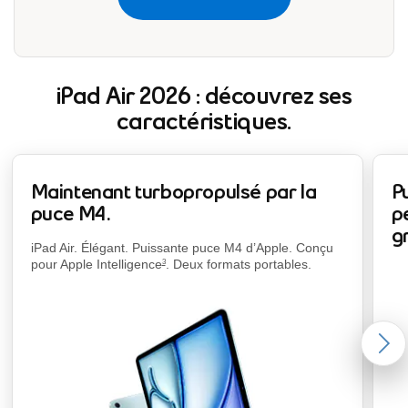
iPad Air 2026 : découvrez ses
caractéristiques.
Maintenant turbopropulsé par la
P
puce M4.
p
g
footnote
iPad Air. Élégant. Puissante puce M4 d’Apple. Conçu
pour Apple Intelligence
. Deux formats portables.
3