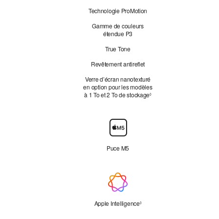
c
e
Technologie ProMotion
s
Gamme de couleurs
étendue P3
True Tone
Revêtement antireflet
Verre d’écran nanotexturé
en option pour les modèles
à 1 To et 2 To de stockage
Mention légale
◊
Puce
Puce M5
Apple Intelligence
Apple Intelligence
Mention légale
◊